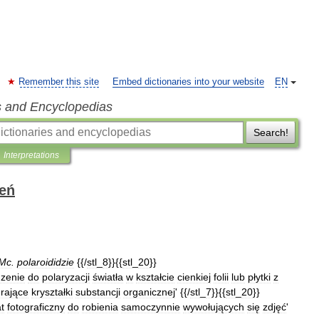
Remember this site
Embed dictionaries into your website
EN
s and Encyclopedias
Search!
Interpretations
ień
Mc
.
polaroididzie
{{/
stl
_
8
}}{{
stl
_
20
}}
zenie
do
polaryzacji
światła
w
kształcie
cienkiej
folii
lub
płytki
z
rające
kryształki
substancji
organicznej
' {{/
stl
_
7
}}{{
stl
_
20
}}
t
fotograficzny
do
robienia
samoczynnie
wywołujących
się
zdjęć
'