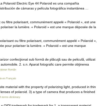
 Polaroid Electric Eye 44 Polaroid es una compañía
istribución de cámaras y película fotográfica instantánea …
t ou filtre polarisant, communément appelé « Polaroid », est une
 polariser la lumière. « Polaroid » est une marque déposée de la
polarisant ou filtre polarisant, communément appelé « Polaroid »,
yée pour polariser la lumière. « Polaroid » est une marque
izor confecţionat sub formă de plăcuţă sau de peliculă, utilizat
e automobile. 2. s.n. Aparat fotografic care permite obţinerea
cționar Român
ia en Français
aterial with the property of polarizing light, produced in thin
 lenses of polaroid. 3) a type of camera that produces a finished
h terms dictionary
 + OID] trademark for:trademark for 1. a transparent material