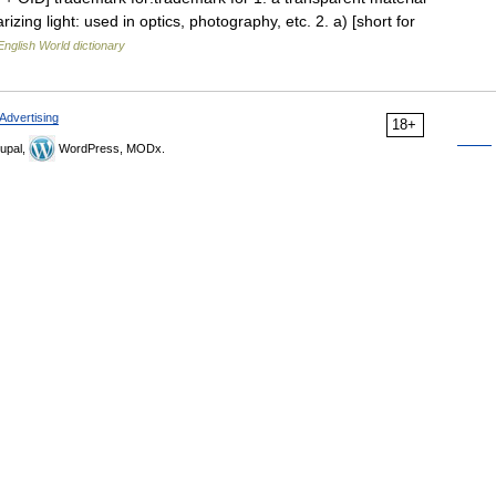
zing light: used in optics, photography, etc. 2. a) [short for
English World dictionary
Advertising
18+
upal,
WordPress, MODx.