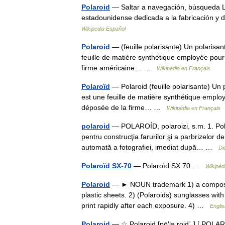
Polaroid
— Saltar a navegación, búsqueda La
estadounidense dedicada a la fabricación y d
Wikipedia Español
Polaroid
— (feuille polarisante) Un polarisan
feuille de matière synthétique employée pour
firme américaine… …
Wikipédia en Français
Polaroïd
— Polaroid (feuille polarisante) Un 
est une feuille de matière synthétique emplo
déposée de la firme… …
Wikipédia en Français
polaroid
— POLAROÍD, polaroizi, s.m. 1. Polar
pentru construcţia farurilor şi a parbrizelor d
automată a fotografiei, imediat după… …
Di
Polaroïd SX-70
— Polaroïd SX 70 …
Wikipéd
Polaroid
— ► NOUN trademark 1) a composite m
plastic sheets. 2) (Polaroids) sunglasses with
print rapidly after each exposure. 4) …
Englis
Polaroid
— ☆ Polaroid [pō′lə roid΄ ] [ POLAR