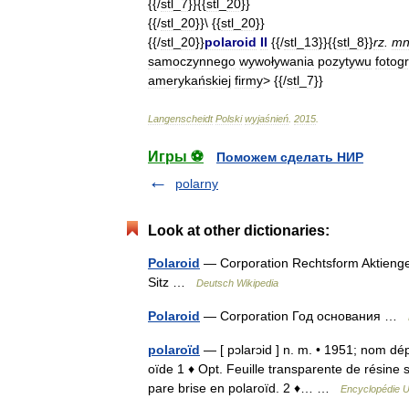
{{/
stl
_
7
}}{{
stl
_
20
}}
{{/
stl
_
20
}}\ {{
stl
_
20
}}
{{/
stl
_
20
}}
polaroid
II
{{/
stl
_
13
}}{{
stl
_
8
}}
rz
.
mn
samoczynnego
wywoływania
pozytywu
fotog
amerykańskiej
firmy
> {{/
stl
_
7
}}
Langenscheidt
Polski
wyjaśnień
.
2015
.
Игры ⚽
Поможем сделать НИР
polarny
Look at other dictionaries:
Polaroid
— Corporation Rechtsform Aktieng
Sitz …
Deutsch Wikipedia
Polaroid
— Corporation Год основания …
polaroïd
— [ pɔlarɔid ] n. m. • 1951; nom dépo
oïde 1 ♦ Opt. Feuille transparente de résine s
pare brise en polaroïd. 2 ♦… …
Encyclopédie U