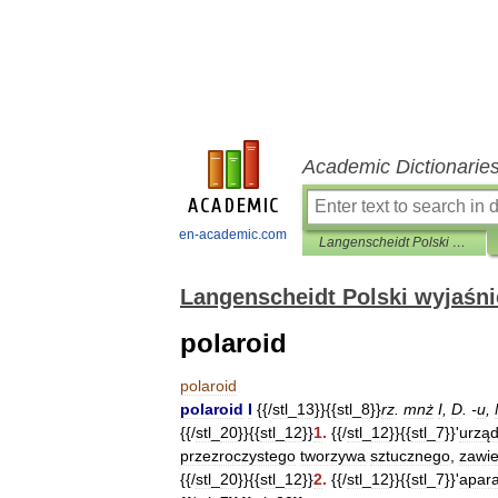
Academic Dictionarie
en-academic.com
Langenscheidt Polski wyjaśnień
Langenscheidt Polski wyjaśn
polaroid
polaroid
polaroid
I
{{/
stl
_
13
}}{{
stl
_
8
}}
rz
.
mnż
I
,
D
. -
u
,
{{/
stl
_
20
}}{{
stl
_
12
}}
1
.
{{/
stl
_
12
}}{{
stl
_
7
}}'
urząd
przezroczystego
tworzywa
sztucznego
,
zawie
{{/
stl
_
20
}}{{
stl
_
12
}}
2
.
{{/
stl
_
12
}}{{
stl
_
7
}}'
apara