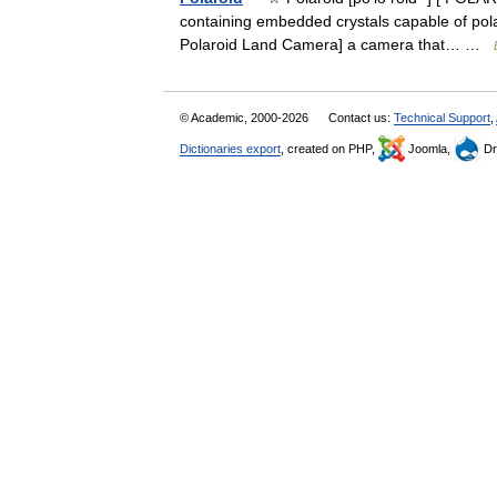
containing embedded crystals capable of polari
Polaroid Land Camera] a camera that… …
© Academic, 2000-2026
Contact us:
Technical Support
,
Dictionaries export
, created on PHP,
Joomla,
Dr