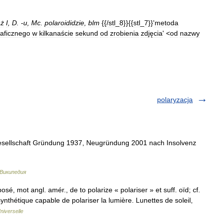
ż
I
,
D
. -
u
,
Mc
.
polaroididzie
,
blm
{{/
stl
_
8
}}{{
stl
_
7
}}'
metoda
raficznego
w
kilkanaście
sekund
od
zrobienia
zdjęcia
' <
od
nazwy
polaryzacja
esellschaft Gründung 1937, Neugründung 2001 nach Insolvenz
Википедия
sé, mot angl. amér., de to polarize « polariser » et suff. oïd; cf.
ynthétique capable de polariser la lumière. Lunettes de soleil,
niverselle